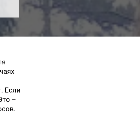
ля
учаях
. Если
Это –
осов.